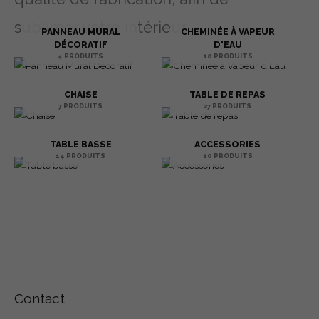
sublimer votre intérieur.
PANNEAU MURAL
CHEMINÉE À VAPEUR
DÉCORATIF
D'EAU
4 PRODUITS
10 PRODUITS
CHAISE
TABLE DE REPAS
7 PRODUITS
27 PRODUITS
TABLE BASSE
ACCESSORIES
14 PRODUITS
10 PRODUITS
Contact