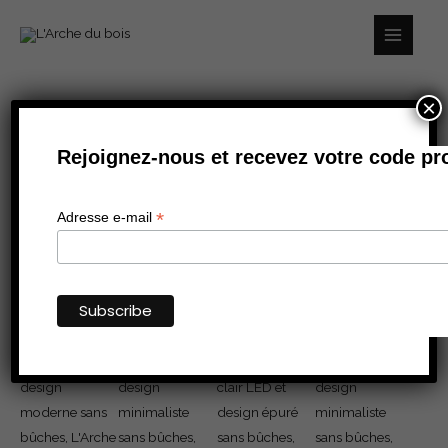
Aller
au
contenu
×
quantité
Rejoignez-nous et recevez votre code pr
de
Cassette
500
*
Adresse e-mail
retail
Multi
Optimyst