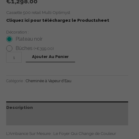
€
1,298.00
Cassette 500 retail Multi Optimyst
Cliquez ici pour téléchargez le Productsheet
Décoration :
Plateau noir
Bûches
(
+
€
399.00
)
Ajouter Au Panier
Catégorie :
Cheminée à Vapeur d'Eau
Description
Avis (0)
L’Ambiance Sur Mesure : Le Foyer Qui Change de Couleur