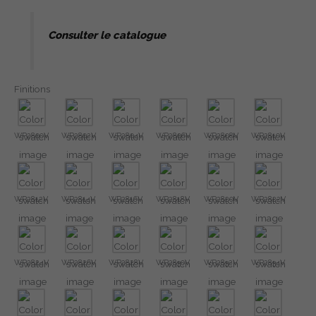
Consulter le catalogue
Finitions
WP2800V
WP2802V
WP2804V
WP2806V
WP2808V
WP2810V
WP2812V
WP2814V
WP2816V
WP2818V
WP2820V
WP2822V
WP2824V
WP2826V
WP2828V
WP2830V
WP2832V
WP2834V