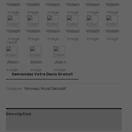
WP2836V
WP2838V
WP2840V
WP2842V
WP2844V
WP2846V
WP2848V
WP2850V
WP2852V
WP2854V
WP2856V
WP2858V
Cadre
Blanc
Bronze
Noir
Demandez Votre Devis Gratuit
Catégorie :
Panneau Mural Décoratif
Description
Avis (0)