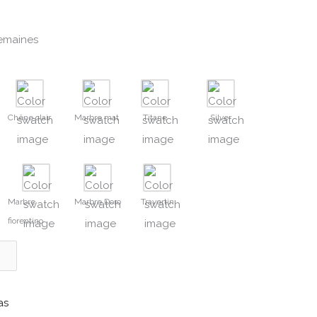
semaines
Chêne clair
Marbre mat
Titane
Silver
Marbre
Marbre Doro
Travertin
fiorentino
as