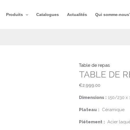
quantité
de
Produits​
Catalogues
Actualités
Qui somme-nous?
TABLE
DE
REPAS
CONNEXION
Table de repas
TABLE DE 
€
2,999.00
Dimensions :
150/230 x 
Plateau :
Céramique
Piétement :
Acier laqu