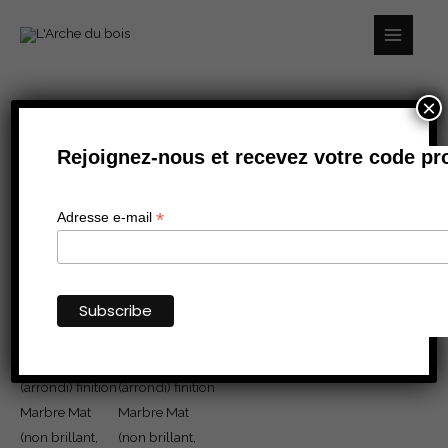
Aller
au
contenu
×
quantité
Rejoignez-nous et recevez votre code pr
de
TABLE
DE
*
Adresse e-mail
REPAS
MILAZZO