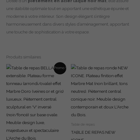
Dotée d’un
piétement en acier laqué noir mat
, elle assure
une stabilité optimale tout en apportant une esthétique épurée et
moderne à votre intérieur. Son design élégant s’intègre
harmonieusement dans divers styles d’aménagement, apportant
une touche de sophistication à votre espace.
Produits similaires
Le
Le
Promo !
prix
prix
initial
actuel
était :
est :
€2,333.00.
€2,099.00.
Table de repas
TABLE DE REPAS NEW