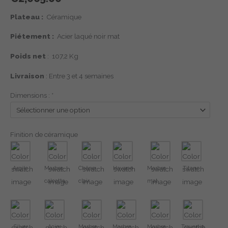
Plateau :
Céramique
Piétement :
Acier laqué noir mat
Poids net
: 107,2 Kg
Livraison
: Entre 3 et 4 semaines
Dimensions :
*
Finition de céramique
Argile
Marbre
Chêne
Havane
Marbre
Titane
calcatta
clair
mat
Silver
Acier
Marbre
Marbre
Marbre
Travertin