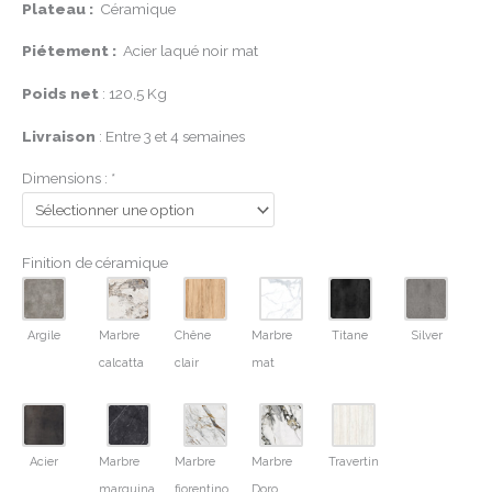
Plateau :
Céramique
Piétement :
Acier laqué noir mat
Poids net
: 120,5 Kg
Livraison
: Entre 3 et 4 semaines
Dimensions :
*
Finition de céramique
Argile
Marbre
Chêne
Marbre
Titane
Silver
calcatta
clair
mat
Acier
Marbre
Marbre
Marbre
Travertin
marquina
fiorentino
Doro