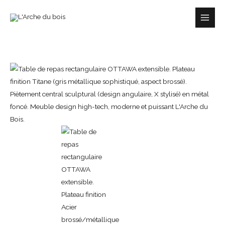
Aller
au
contenu
quantité
de
TABLE
DE
REPAS
OTTAWA