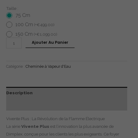
Taille :
75 Cm
100 Cm
(
+
€
499.00
)
150 Cm
(
+
€
1,099.00
)
Ajouter Au Panier
Catégorie :
Cheminée à Vapeur d'Eau
Description
Avis (0)
Vivente Plus : La Révolution de la Flamme Électrique
La série
Vivente Plus
est l’innovation la plus avancée de
Dimplex, conçue pour les clients les plus exigeants. Ce foyer