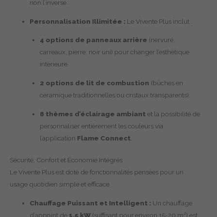
non l’inverse.
Personnalisation Illimitée :
Le Vivente Plus inclut :
4 options de panneaux arrière
(nervuré,
carreaux, pierre, noir uni) pour changer l’esthétique
intérieure.
2 options de lit de combustion
(bûches en
céramique traditionnelles ou cristaux transparents).
8 thèmes d’éclairage ambiant
et la possibilité de
personnaliser entièrement les couleurs via
l’application
Flame Connect
.
Sécurité, Confort et Économie Intégrés
Le Vivente Plus est doté de fonctionnalités pensées pour un
usage quotidien simple et efficace :
Chauffage Puissant et Intelligent :
Un chauffage
d’appoint de
1,5 kW
(suffisant pour environ 15-20 m²) est