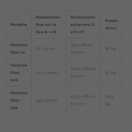
Dimensions
Dimensions
Poids
Modèle
Vue sur le
externes (L
(Env.)
feu (L x H)
x H x P)
Vivente
79,3 x 66,6 x
75 x 34 cm
38 kg
Plus 75
30,7 cm
Vivente
104,3 x 66,6 x
Plus
100 x 34 cm
50 kg
30,7 cm
100
Vivente
154,3 x 66,6 x
69,9
Plus
150 x 34 cm
30,7 cm
kg
150