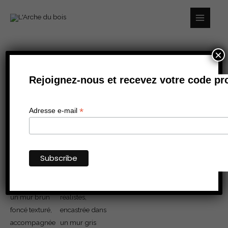
Aller
au
contenu
×
quantité
Rejoignez-nous et recevez votre code pr
de
Vivente
Plus
*
Adresse e-mail