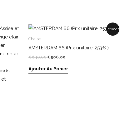
Le
Le
Promo !
prix
prix
initial
actuel
Chaise
était :
est :
AMSTERDAM 66 (Prix unitaire: 253€ )
€640.00.
€506.00.
€
640.00
€
506.00
Ajouter Au Panier
)