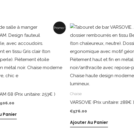
e
Le
Promo !
rix
prix
nitial
actuel
tait :
est :
640.00.
€506.00.
 68 (Prix unitaire: 253€ )
Chaise
VARSOVIE (Prix unitaire: 288€ 
506.00
€
576.00
u Panier
Ajouter Au Panier