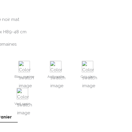
 noir mat
 x H89-48 cm
semaines
Bleu marine
Anthracite
Gris clair
Vert sapin
Panier