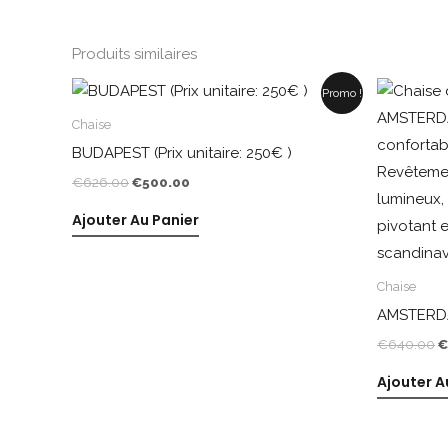
Produits similaires
Le
Le
L
Promo !
prix
prix
p
initial
actuel
i
Chaise
était :
est :
é
BUDAPEST (Prix unitaire: 250€ )
€626.00.
€500.00.
€
€
626.00
€
500.00
Ajouter Au Panier
Chaise
AMSTERDAM
€
640.00
€
Ajouter A