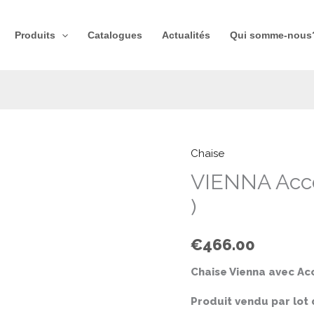
Produits​
Catalogues
Actualités
Qui somme-nous?
Chaise
quantité
de
VIENNA Accou
VIENNA
)
Accoudoirs
(Prix
€
466.00
unitaire:
233
Chaise Vienna avec Ac
€
Produit vendu par lot 
)