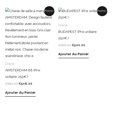
Le
Le
Le
Le
Promo !
Promo !
prix
prix
prix
prix
initial
actuel
initial
actuel
était :
est :
était :
est :
Chaise
€640.00.
€506.00.
€626.00.
€500.00.
BUDAPEST (Prix unitaire:
250€ )
€
626.00
€
500.00
Ajouter Au Panier
Chaise
AMSTERDAM 68 (Prix
unitaire: 253€ )
€
640.00
€
506.00
Ajouter Au Panier