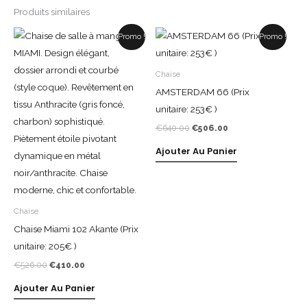
Produits similaires
Le
Le
Le
Le
Promo !
Promo !
prix
prix
prix
prix
initial
actuel
initial
actuel
était :
est :
était :
est :
Chaise
€526.00.
€410.00.
€640.00.
€506.00.
AMSTERDAM 66 (Prix
unitaire: 253€ )
€
640.00
€
506.00
Ajouter Au Panier
Chaise
Chaise Miami 102 Akante (Prix
unitaire: 205€ )
€
526.00
€
410.00
Ajouter Au Panier