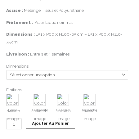
Assise :
Mélange Tissus et Polyuréthane
Piétement :
Acier laqué noir mat
Dimensions :
L51 x P60 X H100-65 cm – L51 x P60 X H110-
75 cm
Livraison :
Entre 3 et 4 semaines
Dimensions :
Finitions
Beige
Anthracite
Gris clair
Terracotta
Ajouter Au Panier