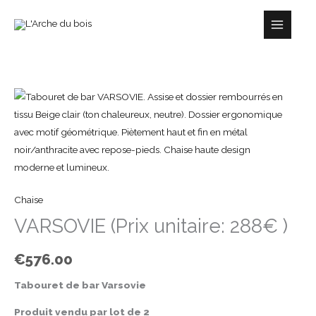
Aller
au
Rejoignez-nous et recevez votre code pro
contenu
*
Adresse e-mail
quantité
de
VARSOVIE
(Prix
unitaire:
288€
Chaise
)
VARSOVIE (Prix unitaire: 288€ )
€
576.00
Tabouret de bar Varsovie
Produit vendu par lot de 2